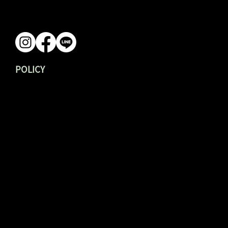
FAQ 常見問題 ↗︎
Contact 聯繫我們 ↗︎
POLICY
Privacy Policy 隱私政策 ↗︎
Terms Of Service 服務
使用
條款 ↗︎
義得開發股份有限公司
VAT: 91041276
mineless.couhe@gmail.com
02-26749678
新北市三峽區金圳里圳頭119號之1
© 2023 Mineless 無礦