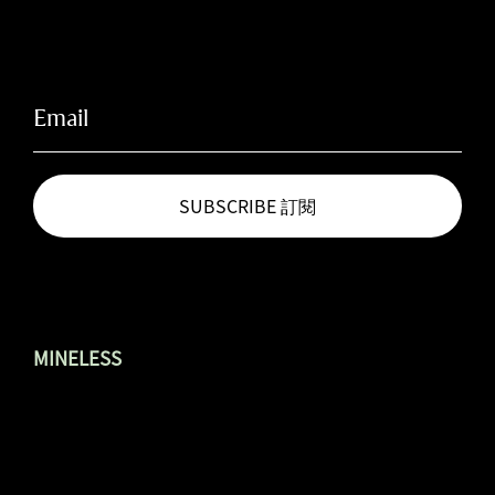
​訂閱無礦電子報
SUBSCRIBE 訂閱
MINELESS
About Mineless 關於無礦 ↗︎
Rental 空間租借 ↗︎
Traffic Info 交通資訊 ↗︎