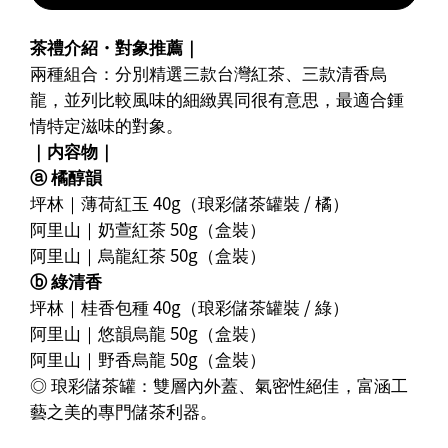
茶禮介紹・對象推薦｜
兩種組合：分別精選三款台灣紅茶、三款清香烏
龍，並列比較風味的細緻異同很有意思，最適合鍾
情特定滋味的對象。
｜内容物｜
ⓐ 橘醇韻
坪林｜薄荷紅玉 40g（琅彩儲茶罐裝 / 橘）
阿里山｜奶萱紅茶 50g（盒裝）
阿里山｜烏龍紅茶 50g（盒裝）
ⓑ 綠清香
坪林｜桂香包種 40g（琅彩儲茶罐裝 / 綠）
阿里山｜悠韻烏龍 50g（盒裝）
阿里山｜野香烏龍 50g（盒裝）
◎ 琅彩儲茶罐：雙層內外蓋、氣密性絕佳，富涵工
藝之美的專門儲茶利器。