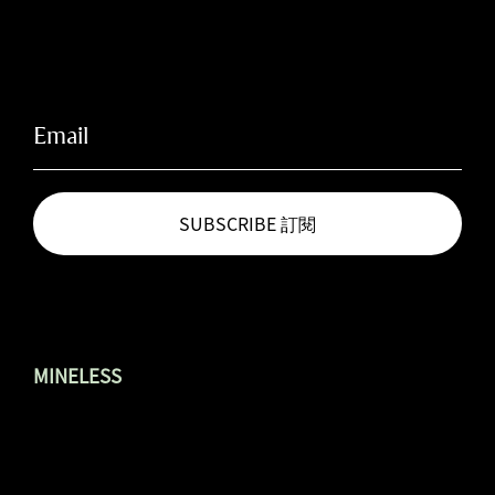
​訂閱無礦電子報
SUBSCRIBE 訂閱
MINELESS
About Mineless 關於無礦 ↗︎
Rental 空間租借 ↗︎
Traffic Info 交通資訊 ↗︎