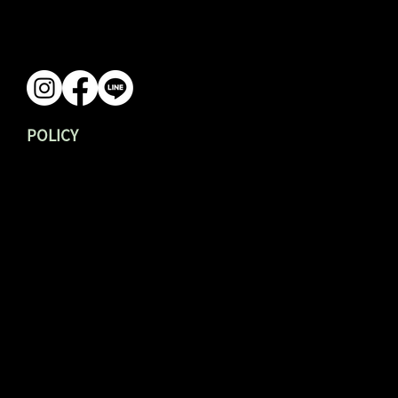
FAQ 常見問題 ↗︎
Contact 聯繫我們 ↗︎
POLICY
Privacy Policy 隱私政策 ↗︎
Terms Of Service 服務
使用
條款 ↗︎
義得開發股份有限公司
VAT: 91041276
mineless.couhe@gmail.com
02-26749678
新北市三峽區金圳里圳頭119號之1
© 2023 Mineless 無礦