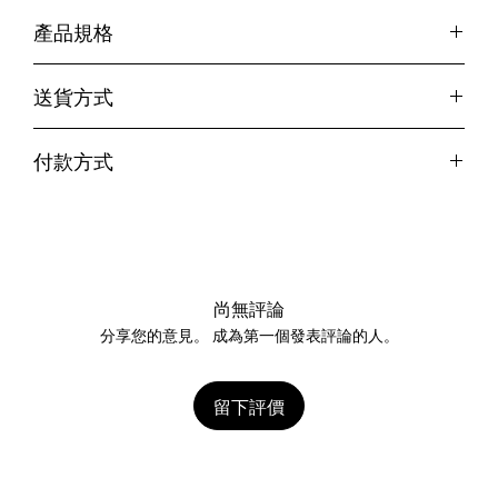
產品規格
尺寸：長 290 x 寬 170 x 高 80 mm
送貨方式
賞味期限：2年（開封後請儘早享用）
黑貓宅配-冷凍
付款方式
黑貓宅配-冷凍（貨到付款）
全家 冷凍取貨不付款
信用卡 ( 支援Visa , Master , JCB )
微風台北車站 - 門市自取
黑貓宅配(貨到付款)
尚無評論
分享您的意見。 成為第一個發表評論的人。
留下評價