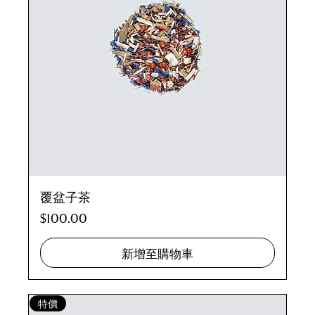
覆盆子茶
價格
$100.00
新增至購物車
特價